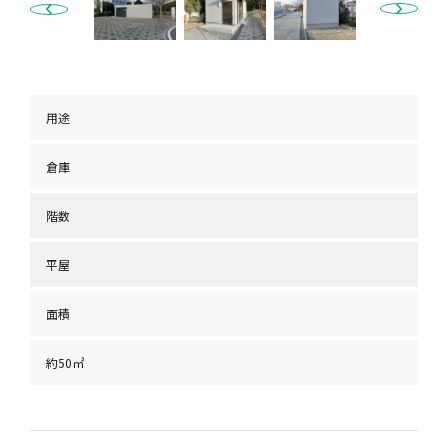
用途
倉庫
階数
平屋
面積
約50㎡