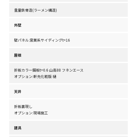
重量鉄骨造(ラーメン構造)
外壁
壁パネル:窯業系サイディングt=16
屋根
折板カラー鋼板t=0.6 山高88 フネンエース
オプション:軒先化粧版 樋
天井
折板裏現し
オプション:現場施工
建具