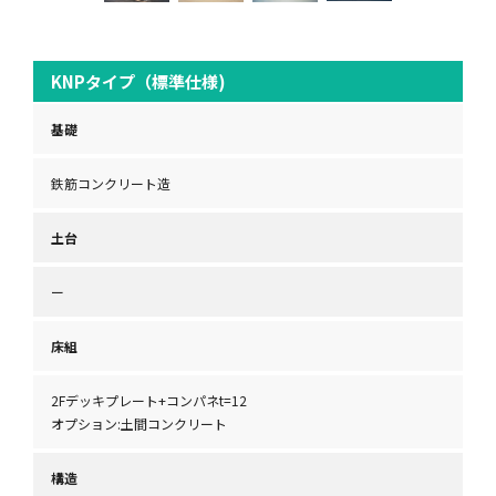
KNPタイプ（標準仕様)
基礎
鉄筋コンクリート造
土台
ー
床組
2Fデッキプレート+コンパネt=12
オプション:土間コンクリート
構造